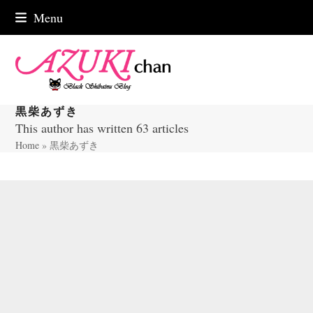
Skip
Menu
to
content
黒柴あずき
This author has written 63 articles
Home
»
黒柴あずき