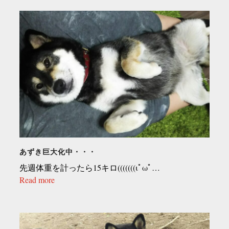
あずき巨大化中・・・
先週体重を計ったら15キロ(((((((ιﾟωﾟ…
Read more