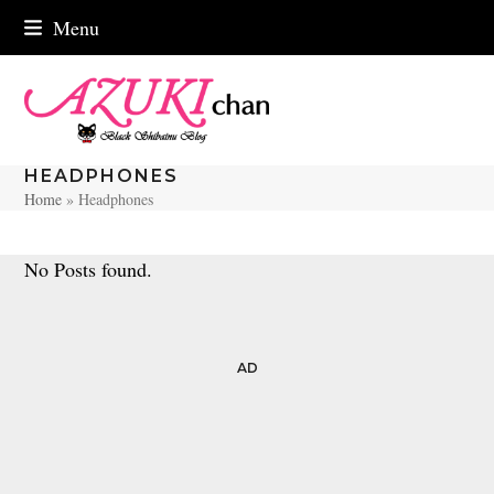
Skip
Menu
to
content
HEADPHONES
Home
»
Headphones
No Posts found.
AD