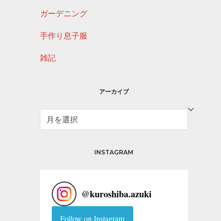
ガーデニング
手作り息子服
雑記
アーカイブ
ア
ー
カ
イ
INSTAGRAM
ブ
@
kuroshiba.azuki
Follow on Instagram