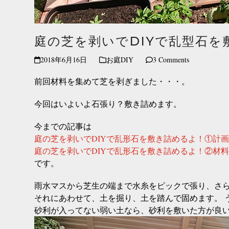
庭の芝を剥いでDIYで乱型石
2018年6月16日
お庭DIY
3 Comments
前回材料を集めて芝を剥ぎました・・・。
今回はいよいよ石張り？敷き詰めます。
今までの記事は
庭の芝を剥いでDIYで乱形石を敷き詰めるよ！①計
庭の芝を剥いでDIYで乱形石を敷き詰めるよ！②材
です。
雨水マスから芝生の端まで水糸をピックで張り、さら
それにあわせて、土を掘り、土を踏んで固めます。 
砂利が入ってない弱い土なら、砂利を敷いた方が良