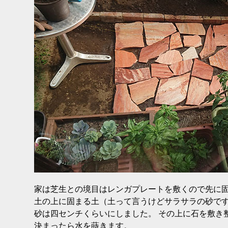
家は芝生との境目はレンガプレートを敷くので先に
土の上に固まる土（土って言うけどサラサラの砂で
砂は四センチくらいにしました。 その上に石を敷き
決まったら水を蒔きます。