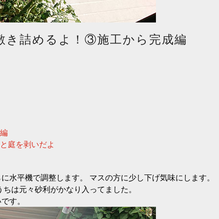
を敷き詰めるよ！③施工から完成編
画編
料と庭を剥いだよ
に水平機で調整します。 マスの方に少し下げ気味にします。
うちは元々砂利がかなり入ってました。
いです。