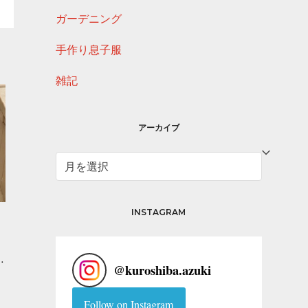
ガーデニング
手作り息子服
雑記
アーカイブ
ア
ー
カ
イ
INSTAGRAM
ブ
…
@
kuroshiba.azuki
Follow on Instagram