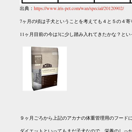
出典：
https://www.iris-pet.com/wan/special/20120902/
7ヶ月の頃は子犬ということを考えても４と５の４寄
11ヶ月目前の今は3に少し踏み入れてきたかな？と
９ヶ月ごろから上記のアカナの体重管理用のフード
ダイエットといってもまだ子犬なので、栄養のしっ