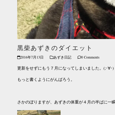
黒柴あずきのダイエット
2016年7月13日
あずき日記
0 Comments
更新をせずにもう７月になってしまいました。(;･∀･)
もっと書くようにがんばろう。
さかのぼりますが、あずきの体重が４月の半ばに
一