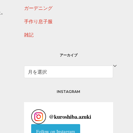
ガーデニング
た。
手作り息子服
雑記
アーカイブ
ア
ー
カ
イ
INSTAGRAM
ブ
@
kuroshiba.azuki
Follow on Instagram