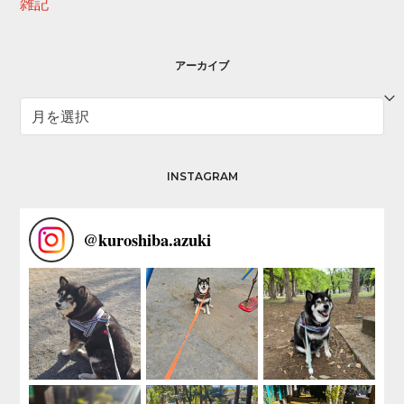
雑記
アーカイブ
ア
ー
カ
イ
INSTAGRAM
ブ
@
kuroshiba.azuki