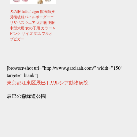
犬の服 full of vigor 獣医師推
奨術後服パイルボーダーエ
リザベスウエア 犬用術後服
中型犬用 女の子用 カラー 6
ピンク サイズ NLL フルオ
ブビガー
[browser-shot url=”http://www.garciaah.com/” width=”150″
target=”-blank”]
東京都江東区辰巳 | ガルシア動物病院
辰巳の森緑道公園